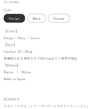
price
Tax included.
Color
Stripe
Navy
Green
【Color】
Stripe / Navy / Green
【Size】
OneSize 23〜25cm
伸縮性のある素材なので約27cmまでご着用可能◎
【Fabric】
Rayon / Nylon
Made in Japan
HOSIELY
タキシードやセットアップにぴったりのドレスソックス。