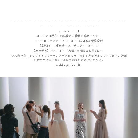
− − − − − − − − − − − − −− − − − − − − − − − − − − − − − − − − − − − − − − − − −
− − − − − − − − − − − − − − − − − − − −
【 Recruit 】
Malco.では現在一緒に働ける仲間を募集中です。
ドレスコーディネーター、Malco.に関わる業務全般
【勤務地】 東京渋谷区千駄ヶ谷2−10−2 ３F
【雇用形態】アルバイト（火曜・金曜を含む週2日〜）
少人数の会社となりますのでチームワークを大事にできる方を募集しております。詳細
や見学希望の方はメールにてお問い合わせください。
wedding@malco.ltd