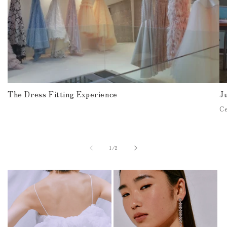
The Dress Fitting Experience
J
C
of
1
/
2