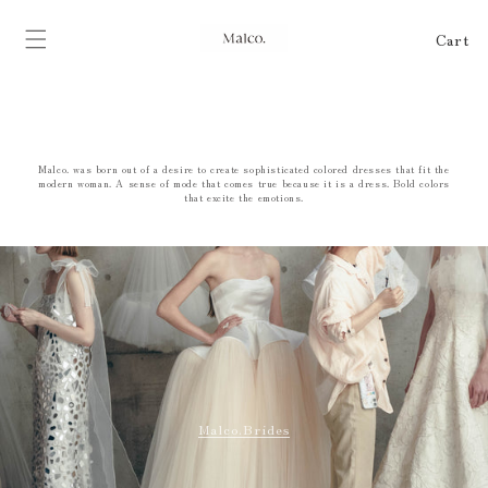
tent
Cart
Cart
Malco. was born out of a desire to create sophisticated colored dresses that fit the
modern woman. A sense of mode that comes true because it is a dress. Bold colors
that excite the emotions.
Malco.Brides